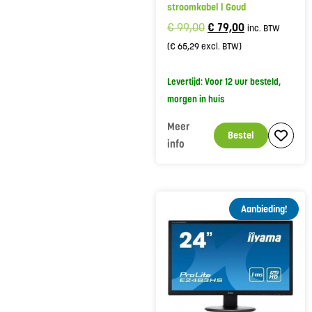
stroomkabel | Goud
€
99,00
€
79,00
inc. BTW
(
€
65,29
excl. BTW)
Levertijd: Voor 12 uur besteld,
morgen in huis
Meer
Bestel
info
Aanbieding!