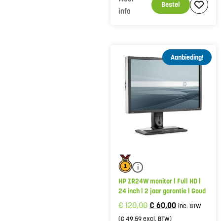
Bestel
info
Aanbieding!
i
HP ZR24W monitor | Full HD |
24 inch | 2 jaar garantie | Goud
€
120,00
€
60,00
inc. BTW
(
€
49,59
excl. BTW)