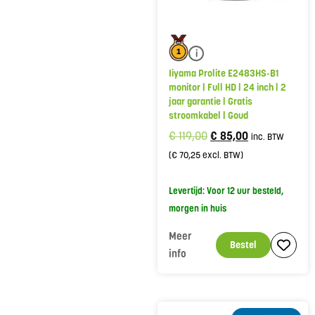
i
Iiyama Prolite E2483HS-B1
monitor | Full HD | 24 inch | 2
jaar garantie | Gratis
stroomkabel | Goud
€
119,00
€
85,00
inc. BTW
(
€
70,25
excl. BTW)
Levertijd: Voor 12 uur besteld,
morgen in huis
Meer
Bestel
info