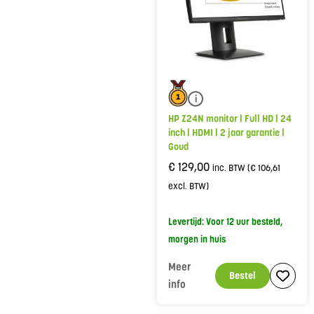
i
HP Z24N monitor | Full HD | 24
inch | HDMI | 2 jaar garantie |
Goud
€
129,00
inc. BTW (
€
106,61
excl. BTW)
Levertijd: Voor 12 uur besteld,
morgen in huis
Meer
Bestel
info