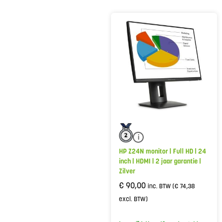
i
HP Z24N monitor | Full HD | 24
inch | HDMI | 2 jaar garantie |
Zilver
€
90,00
inc. BTW (
€
74,38
excl. BTW)