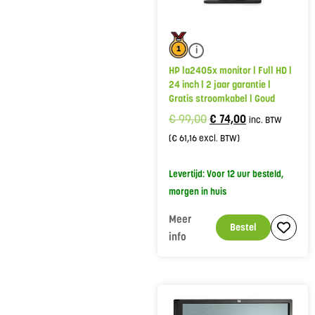
i
HP la2405x monitor | Full HD |
24 inch | 2 jaar garantie |
Gratis stroomkabel | Goud
€
99,00
€
74,00
inc. BTW
(
€
61,16
excl. BTW)
Levertijd: Voor 12 uur besteld,
morgen in huis
Meer
Bestel
info