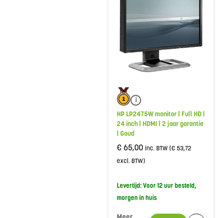
i
HP LP2475W monitor | Full HD |
24 inch | HDMI | 2 jaar garantie
| Goud
€
65,00
inc. BTW (
€
53,72
excl. BTW)
Levertijd: Voor 12 uur besteld,
morgen in huis
Meer