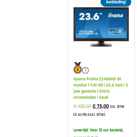
Aanbieding!
i
Iiyama Prolite E2480HS-B1
monitor | Full HD | 23,6 inch | 2
jaar garantie | Gratis
stroomkabel | Goud
€
105,00
€
75,00
inc. BTW
(
€
61,98
excl. BTW)
Levertijd: Voor 12 uur besteld,