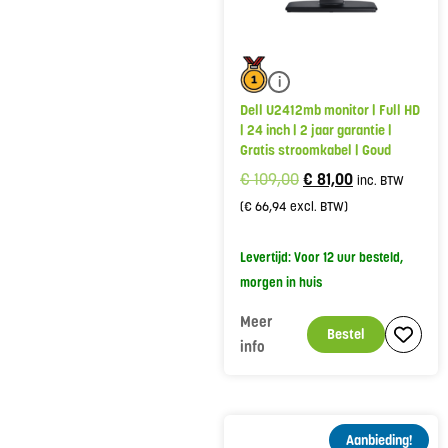
i
Dell U2412mb monitor | Full HD
| 24 inch | 2 jaar garantie |
Gratis stroomkabel | Goud
€
109,00
€
81,00
inc. BTW
(
€
66,94
excl. BTW)
Levertijd: Voor 12 uur besteld,
morgen in huis
Meer
Bestel
info
Aanbieding!