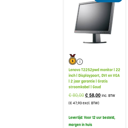
i
Lenovo T2252pwd monitor | 22
inch | Displaypoort, DVI en VGA
| 2 jaar garantie | Gratis
stroomkabel | Goud
€
80,00
€
58,00
inc. BTW
(
€
47,93
excl. BTW)
Levertijd: Voor 12 uur besteld,
morgen in huis