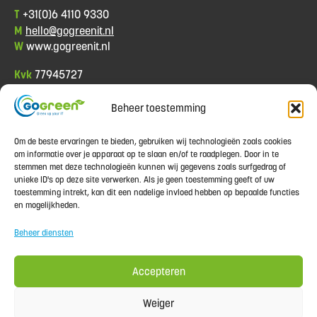
T
+31(0)6 4110 9330
M
hello@gogreenit.nl
W
www.gogreenit.nl
Kvk
77945727
Btw
NL8612.09.023.B.01
Beheer toestemming
Informatie
Om de beste ervaringen te bieden, gebruiken wij technologieën zoals cookies
Algemene voorwaarden
om informatie over je apparaat op te slaan en/of te raadplegen. Door in te
Privacy policy
stemmen met deze technologieën kunnen wij gegevens zoals surfgedrag of
Betaalmethoden
unieke ID's op deze site verwerken. Als je geen toestemming geeft of uw
Contact
toestemming intrekt, kan dit een nadelige invloed hebben op bepaalde functies
Garantie
en mogelijkheden.
Klachten
Beheer diensten
Retourinformatie
Verzendkosten & Levertijd
Accepteren
Weiger
Beoordeeld met een
10