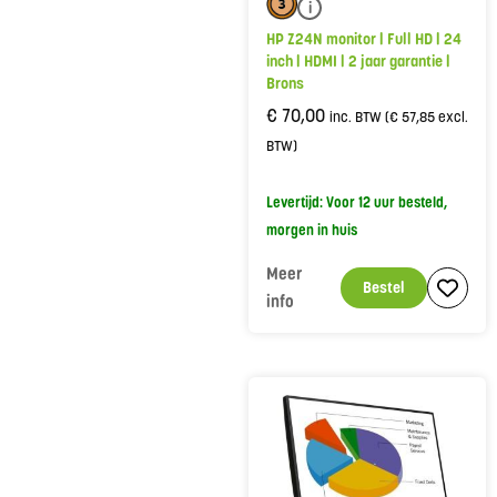
i
HP Z24N monitor | Full HD | 24
inch | HDMI | 2 jaar garantie |
Brons
€
70,00
inc. BTW (
€
57,85
excl.
BTW)
Levertijd: Voor 12 uur besteld,
morgen in huis
Meer
Bestel
info