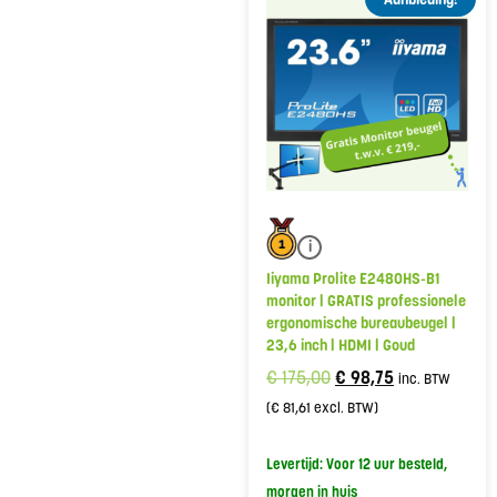
i
Iiyama Prolite E2480HS-B1
monitor | GRATIS professionele
ergonomische bureaubeugel |
23,6 inch | HDMI | Goud
€
175,00
€
98,75
inc. BTW
(
€
81,61
excl. BTW)
Levertijd: Voor 12 uur besteld,
morgen in huis