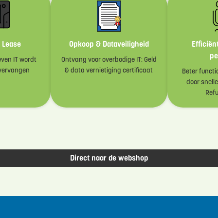
 Lease
Opkoop & Dataveiligheid
Efficiën
pe
ven IT wordt
Ontvang voor overbodige IT: Geld
vervangen
& data vernietiging certificaat
Beter funct
door snell
Refu
Direct naar de webshop