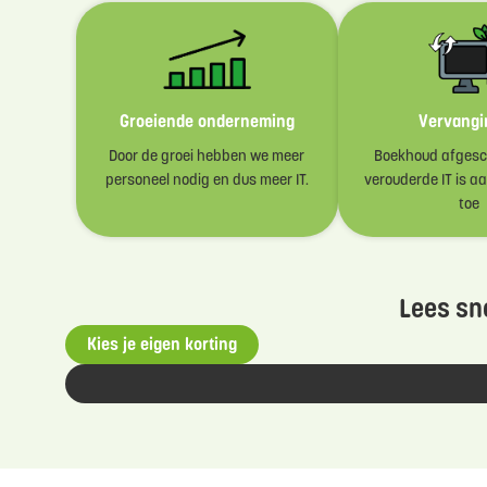
Groeiende onderneming
Vervangi
Door de groei hebben we meer
Boekhoud afgesch
personeel nodig en dus meer IT.
verouderde IT is a
toe
Lees sne
Kies je eigen korting