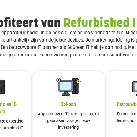
ofiteert van
Refurbished I
IT apparatuur nodig. In de basis al om online vindbaar te zijn. Mi
e afhankelijk zijn van de juiste devices. De marketingafdeling is 
 Een betrouwbare IT partner als GoGreen IT heb je dan nodig. Met
dige apparatuur kopen we van je op. Én bij de aanschaf van nieuw
ancieel &
Opkoop
Betrouwb
am
Afgeschreven IT levert geld op, te
De beste r
gebruiken voor je nieuw
Nederland m
onze expertise,
investering
furbished IT
t