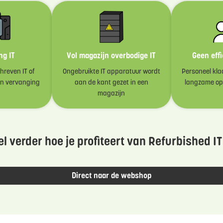
ng IT
Vol magazijn overbodige IT
Geen effi
reven IT of
Ongebruikte IT apparatuur wordt
Personeel kla
an vervanging
aan de kant gezet in een
langzame ops
magazijn
l verder hoe je profiteert van Refurbished IT
Direct naar de webshop