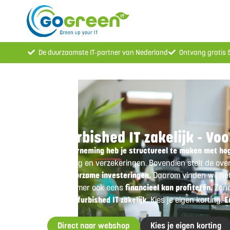
De duurzaamste IT-partner van Nederland
Ontvang gratis
Refurbished IT zakelijk - Vo
Als onderneming heb je structureel te maken met ho
marketing en verzekeringen. Bovendien stelt de ove
zoals duurzame investeringen.
Daarom vinden wij het d
ondernemer ook eens
financieel kan profiteren.
Zond
beste Refurbished IT zakelijk.
Kies je eigen korting.
E
Direct naar webshop
Kies je eigen korting