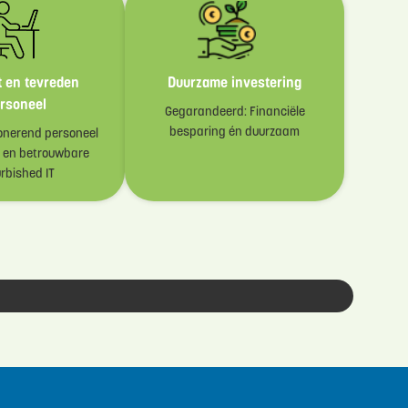
t en tevreden
Duurzame investering
rsoneel
Gegarandeerd: Financiële
besparing én duurzaam
ionerend personeel
e en betrouwbare
rbished IT