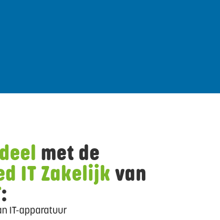
deel
met de
d IT Zakelijk
van
T
:
n IT-apparatuur