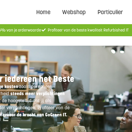
Home
Webshop
Particulier
 5% van je orderwaarde
Profiteer van de beste kwaliteit Refurbished IT
or iedereen het Beste
ge kosten
zoals personeel,
rheid
steeds meer verplichtingen
e hoogste tijd dat jij als
er verplichtingen. Profiteer van de
n ervaar de kracht van GoGreen IT.