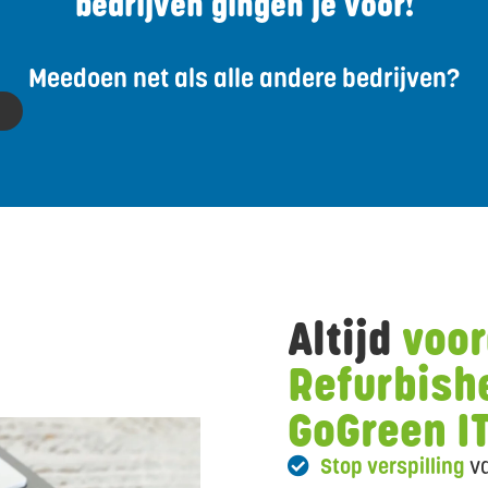
bedrijven gingen je voor!
Meedoen net als alle andere bedrijven?
p
Altijd
voor
Refurbishe
GoGreen I
Stop verspilling
va