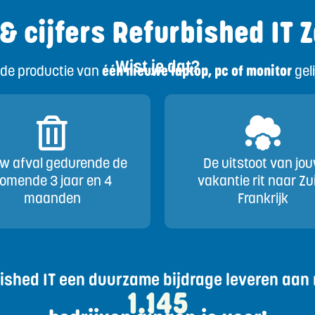
 & cijfers Refurbished IT Z
Wist je dat?
de productie van
één nieuwe laptop, pc of monitor
geli
w afval gedurende de
De uitstoot van jo
omende 3 jaar en 4
vakantie rit naar Zu
maanden
Frankrijk
bished IT een duurzame bijdrage leveren aan 
1.145