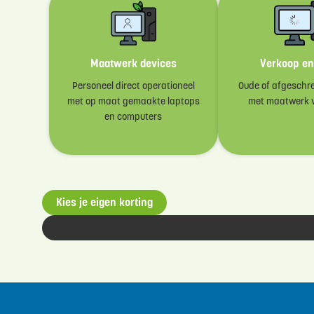
Maatwerk devices
Verkoop en
Personeel direct operationeel
Oude of afgeschre
met op maat gemaakte laptops
met maatwerk 
en computers
Kies je eigen korting