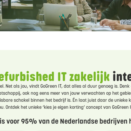
efurbished IT zakelijk
int
el. Net als jou, vindt GoGreen IT, dat alles al duur genoeg is. Den
aatschappij, ook nog eens meer van jouw verwachten op het geb
re schakel binnen het bedrijf is. Én laat juist daar de unieke ka
ou. Ontdek het unieke ‘kies je eigen korting’ concept van GoGreen I
is voor 95% van de Nederlandse bedrijven 