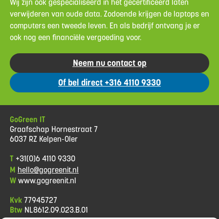
Wij zijn ook gespecialiseerd in het gecertificeerd laten
verwijderen van oude data. Zodoende krijgen de laptops en
computers een tweede leven. En als bedrijf ontvang je er
ook nog een financiële vergoeding voor.
Neem nu contact op
Of bel direct +316 4110 9330
GoGreen IT
Graafschap Hornestraat 7
6037 RZ Kelpen-Oler
T
+31(0)6 4110 9330
M
hello@gogreenit.nl
W
www.gogreenit.nl
Kvk
77945727
Btw
NL8612.09.023.B.01