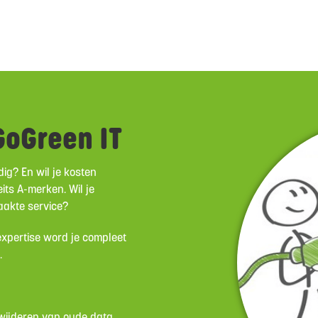
oGreen IT
ig? En wil je kosten
its A-merken. Wil je
aakte service?
 expertise word je compleet
n.
erwijderen van oude data.