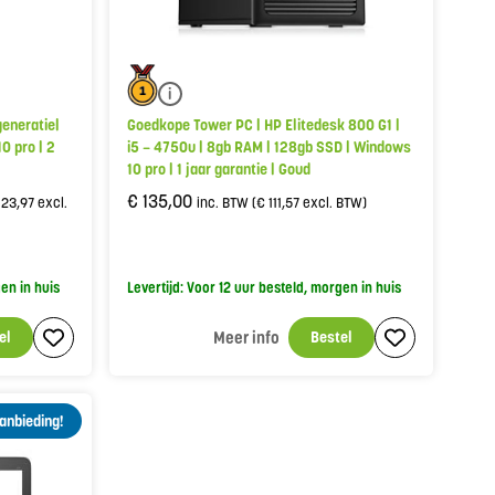
i
generatie|
Goedkope Tower PC | HP Elitedesk 800 G1 |
0 pro | 2
i5 – 4750u | 8gb RAM | 128gb SSD | Windows
10 pro | 1 jaar garantie | Goud
€
135,00
123,97
excl.
inc. BTW (
€
111,57
excl. BTW)
gen in huis
Levertijd: Voor 12 uur besteld, morgen in huis
el
Meer info
Bestel
anbieding!