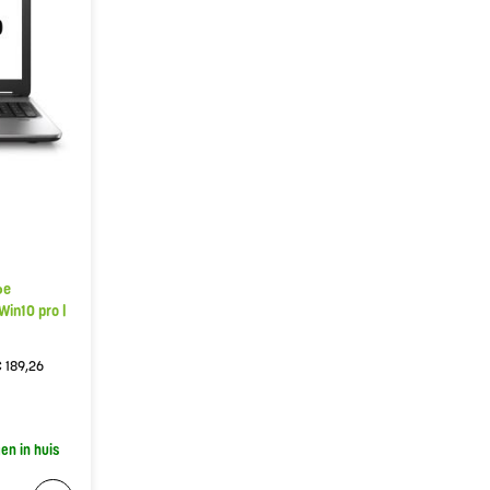
6e
Win10 pro |
€
189,26
gen in huis