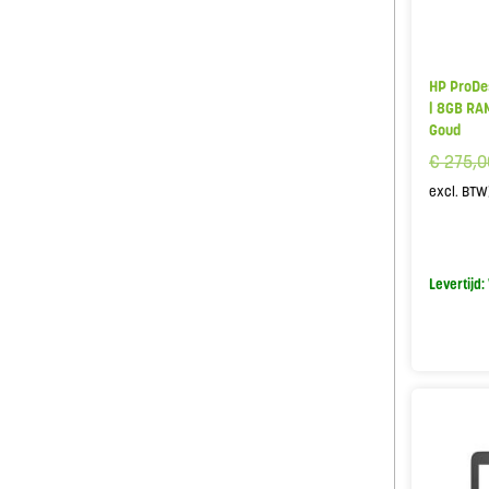
HP ProDes
| 8GB RAM
Goud
€
275,0
excl. BTW
Levertijd: