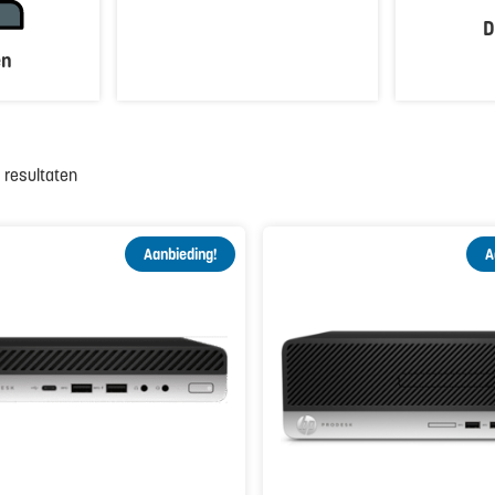
D
en
5 resultaten
Aanbieding!
A