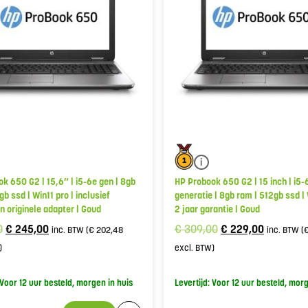
i
k 650 G2 | 15,6″ | i5-6e gen | 8gb
HP Probook 650 G2 | 15 inch | i5-
gb ssd | Win11 pro | inclusief
generatie | 8gb ram | 512gb ssd | 
n originele adapter | Goud
2 jaar garantie | Goud
0
€
245,00
€
309,00
€
229,00
inc. BTW (
€
202,48
inc. BTW (
)
excl. BTW)
 Voor 12 uur besteld, morgen in huis
Levertijd: Voor 12 uur besteld, mor