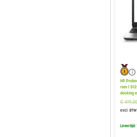
i
HP Proboo
ram | 512
docking e
€
419,0
excl. BTW
Levertijd: