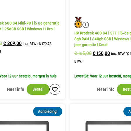
k 600 G4 Mini-PC | i5 8e generatie
i
 | 256GB SSD | Windows 11 Pro |
HP Prodesk 400 G4 | SFF | i5-6e 
8gb RAM | 240gb SSD | Windows 1
0
€
209,00
inc. BTW (
€
172,73
jaar garantie | Goud
)
€
165,00
€
150,00
inc. BTW (
€
BTW)
 Voor 12 uur besteld, morgen in huis
Levertijd: Voor 12 uur besteld, mor
Meer info
Bestel
Meer info
Best
Aanbieding!
A