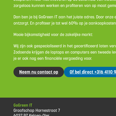
zorgeloos kunnen werken en profiteren van op maat gem
Dan ben je bij GoGreen IT aan het juiste adres. Door onze
ontzorgt. En profiteer je tot wel 60% op je aankoopkoste
Mooie bijkomstigheid voor de zakelijke markt:
Wij zijn ook gespecialiseerd in het gecertificeerd laten v
Zodoende krijgen de laptops en computers een tweede lev
je er ook nog een financiële vergoeding voor.
Neem nu contact op
Of bel direct +316 4110
GoGreen IT
Graafschap Hornestraat 7
6037 RZ Kelpen-Oler