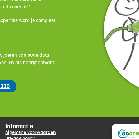
aakte service?
 expertise word je compleet
n.
erwijderen van oude data.
en. En als bedrijf ontvang
 9330
Informatie
Algemene voorwaarden
Privacy policy