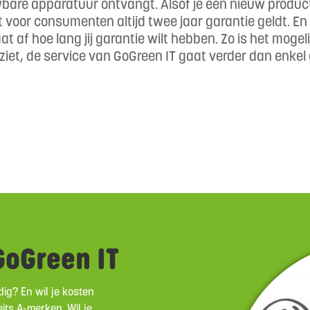
uwbare apparatuur ontvangt. Alsof je een nieuw produ
at voor consumenten altijd twee jaar garantie geldt. E
t af hoe lang jij garantie wilt hebben. Zo is het moge
je ziet, de service van GoGreen IT gaat verder dan enkel
oGreen IT
ig? En wil je kosten
its A-merken. Wil je