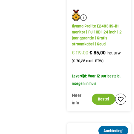
i
Iiyama Prolite E2483HS-B1
monitor | Full HD | 24 inch | 2
jaar garantie | Gratis
stroomkabel | Goud
€
119,00
€
85,00
inc. BTW
(
€
70,25
excl. BTW)
Levertijd: Voor 12 uur besteld,
morgen in huis
Meer
Bestel
info
Aanbieding!