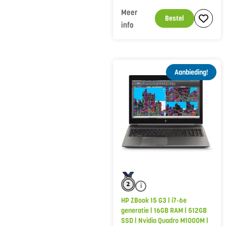
Meer
Bestel
info
Aanbieding!
i
HP ZBook 15 G3 | i7-6e
generatie | 16GB RAM | 512GB
SSD | Nvidia Quadro M1000M |