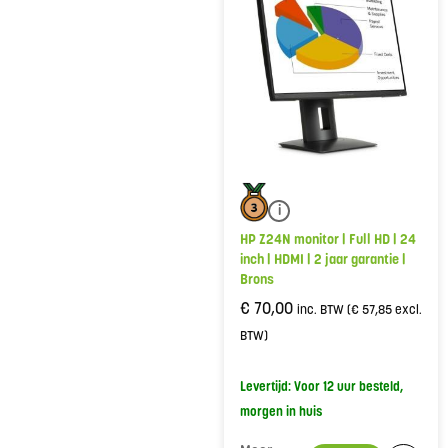
i
HP Z24N monitor | Full HD | 24
inch | HDMI | 2 jaar garantie |
Brons
€
70,00
inc. BTW (
€
57,85
excl.
BTW)
Levertijd: Voor 12 uur besteld,
morgen in huis