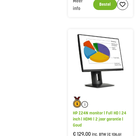
Meer
Bestel
info
i
HP Z24N monitor | Full HD | 24
inch | HDMI | 2 jaar garantie |
Goud
€
129,00
inc. BTW (
€
106,61