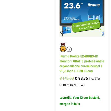
i
Iiyama Prolite E2480HS-B1
monitor | GRATIS professionele
ergonomische bureaubeugel |
23,6 inch | HDMI | Goud
€
175,00
€
98,75
inc. BTW
(
€
81,61
excl. BTW)
Levertijd: Voor 12 uur besteld,
morgen in huis