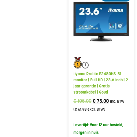
i
Iiyama Prolite E2480HS-B1
monitor | Full HD | 23,6 inch | 2
jaar garantie | Gratis
stroomkabel | Goud
€
105,00
€
75,00
inc. BTW
(
€
61,98
excl. BTW)
Levertijd: Voor 12 uur besteld,
morgen in huis