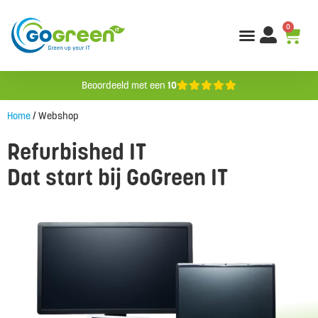
0
Beoordeeld met een
10
Home
/ Webshop
Refurbished IT
Dat start bij GoGreen IT