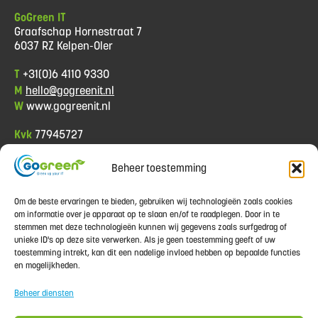
GoGreen IT
Graafschap Hornestraat 7
6037 RZ Kelpen-Oler
T
+31(0)6 4110 9330
M
hello@gogreenit.nl
W
www.gogreenit.nl
Kvk
77945727
Btw
NL8612.09.023.B.01
Beheer toestemming
Informatie
Om de beste ervaringen te bieden, gebruiken wij technologieën zoals cookies
Algemene voorwaarden
om informatie over je apparaat op te slaan en/of te raadplegen. Door in te
Privacy policy
stemmen met deze technologieën kunnen wij gegevens zoals surfgedrag of
Betaalmethoden
unieke ID's op deze site verwerken. Als je geen toestemming geeft of uw
Contact
toestemming intrekt, kan dit een nadelige invloed hebben op bepaalde functies
Garantie
en mogelijkheden.
Klachten
Beheer diensten
Retourinformatie
Verzendkosten & Levertijd