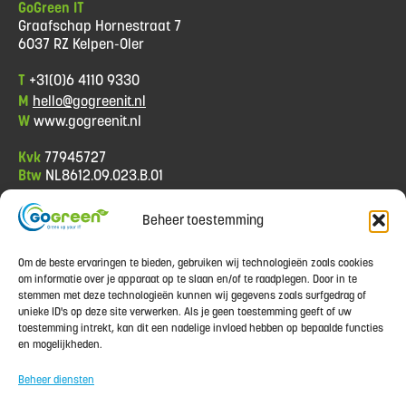
GoGreen IT
Graafschap Hornestraat 7
6037 RZ Kelpen-Oler
T
+31(0)6 4110 9330
M
hello@gogreenit.nl
W
www.gogreenit.nl
Kvk
77945727
Btw
NL8612.09.023.B.01
Beheer toestemming
Informatie
Algemene voorwaarden
Om de beste ervaringen te bieden, gebruiken wij technologieën zoals cookies
Privacy policy
om informatie over je apparaat op te slaan en/of te raadplegen. Door in te
Betaalmethoden
stemmen met deze technologieën kunnen wij gegevens zoals surfgedrag of
Contact
unieke ID's op deze site verwerken. Als je geen toestemming geeft of uw
Garantie
toestemming intrekt, kan dit een nadelige invloed hebben op bepaalde functies
Klachten
en mogelijkheden.
Retourinformatie
Verzendkosten & Levertijd
Beheer diensten