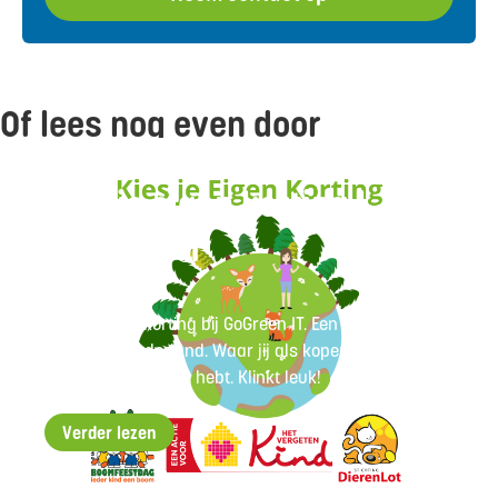
Of lees nog even door
Kies je eigen korting |
GoGreen IT
17/11/2024
Kies je eigen korting bij GoGreen IT. Een unieke
formule in Nederland. Waar jij als koper eens zelf de
touwtjes in handen hebt. Klinkt leuk!
Verder lezen