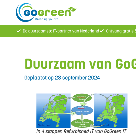
De duurzaamste IT-partner van Nederland
Ontvang gratis
Duurzaam van GoG
Geplaatst op
23 september 2024
In 4 stappen Refurbished IT van GoGreen IT