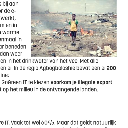
 bij aan
r de e-
rwerkt,
em en in
in warme
Eenmaal in
aar beneden
 dan weer
n in het drinkwater van het vee. Met alle
en ei: In de regio Agbogboloshie bevat een ei
200
ine;
 GoGreen IT te kiezen
voorkom je illegale export
t op het milieu in de ontvangende landen.
e IT. Vaak tot wel 60%. Maar dat geldt natuurlijk