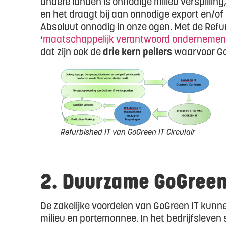
andere landen is onnodige milieu verspilling
en het draagt bij aan onnodige export en/of
Absoluut onnodig in onze ogen. Met de Refu
‘
maatschappelijk verantwoord ondernemen
dat zijn ook de
drie kern peilers
waarvoor Go
Refurbished IT van GoGreen IT Circulair
2. Duurzame GoGreen 
De zakelijke voordelen van GoGreen IT kunne
milieu en portemonnee. In het bedrijfsleven 