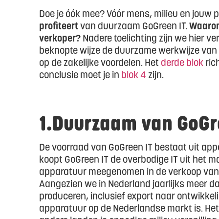
Doe je óók mee? Vóór mens, milieu en jouw 
profiteert
van duurzaam GoGreen IT.
Waarom
verkoper?
Nadere toelichting zijn we hier ve
beknopte wijze de duurzame werkwijze van 
op de zakelijke voordelen. Het
derde blok
ric
conclusie moet je in
blok 4
zijn.
1.Duurzaam van GoGre
De voorraad van GoGreen IT bestaat uit ap
koopt GoGreen IT de overbodige IT uit het 
apparatuur meegenomen in de verkoop van n
Aangezien we in Nederland jaarlijks meer da
produceren, inclusief export naar ontwikkel
apparatuur op de Nederlandse markt is. Het