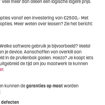
 veel meer dan alleen een logische lagere prijs.
 opties vanaf een investering van €2500,- Met
opties. Meer weten over leasen? Zie het bericht:
lke software gebruik je bijvoorbeeld? Veelal
n je device. Aanschaffen van overkill aan
ld in de prullenbak gooien. Hoezo? Je koopt iets
 uitgebreid de tijd om jou maatwerk te kunnen
er
.
jven kunnen de
garanties op maat
worden
.
j defecten