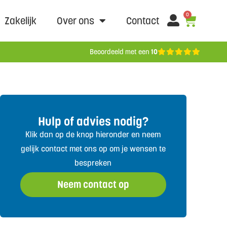
0
Zakelijk
Over ons
Contact
Beoordeeld met een
10
Hulp of advies nodig?
Klik dan op de knop hieronder en neem
gelijk contact met ons op om je wensen te
bespreken
Neem contact op