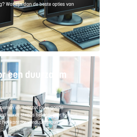
ng? Wat zijn dan de beste opties van
or een duurzaam
nemen elk jaar tot jouw goede
d wordt steeds belangrijker. Helaas
t het kantoor verduurzamen een groot