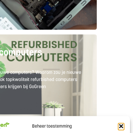
 computers
nieuwe computers? Waarom zou je nieuwe
ok topkwaliteit refurbished computers
rs krijgen bij GoGreen
Beheer toestemming