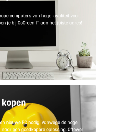
dkope computers van hoge kwaliteit voor
 je bij GoGreen IT aan het juiste adres!
 kopen
 een nieuwe PC nodig. Vanwege de hoge
k naar een goedkopere oplossing. Oftewel