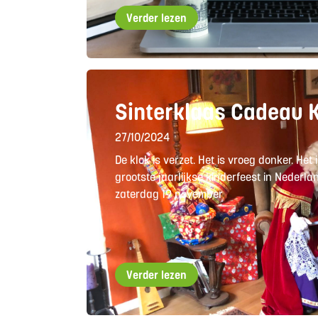
Verder lezen
Sinterklaas Cadeau 
27/10/2024
De klok is verzet. Het is vroeg donker. Het i
grootste jaarlijkse kinderfeest in Nederla
zaterdag 19 november
Verder lezen