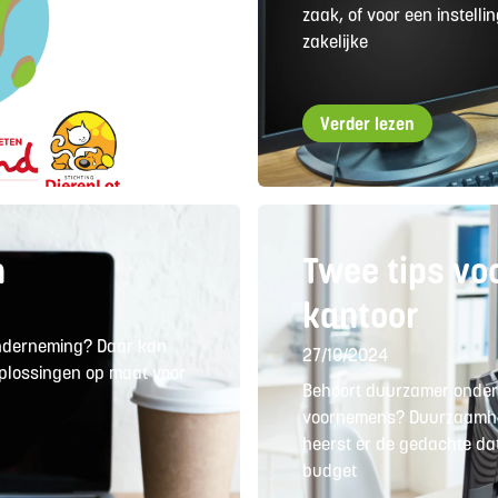
zaak, of voor een instelli
zakelijke
Verder lezen
n
Twee tips vo
kantoor
onderneming? Daar kan
27/10/2024
 oplossingen op maat voor
Behoort duurzamer onder
voornemens? Duurzaamhei
heerst er de gedachte da
budget