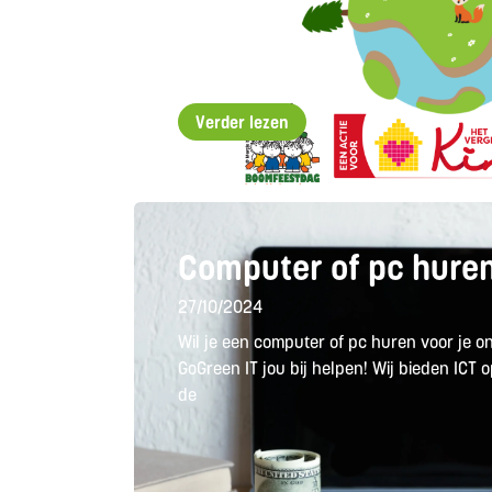
Verder lezen
Computer of pc hure
27/10/2024
Wil je een computer of pc huren voor je 
GoGreen IT jou bij helpen! Wij bieden ICT
de