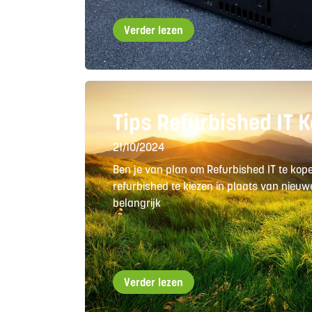
Verder lezen
Tips Refurbished IT 
21/10/2024
Ben je van plan om Refurbished IT te kop
refurbished te kiezen in plaats van nieu
belangrijk
Verder lezen