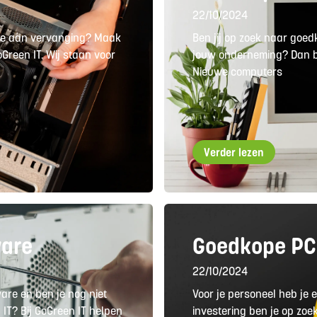
22/10/2024
toe aan vervanging? Maak
Ben jij op zoek naar goe
Green IT. Wij staan voor
jouw onderneming? Dan ben
Nieuwe computers
Verder lezen
ware
Goedkope PC
22/10/2024
are en ben je nog niet
Voor je personeel heb je
IT? Bij GoGreen IT helpen
investering ben je op zoe