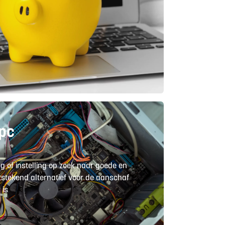
pc
g of instelling op zoek naar goede en
tstekend alternatief voor de aanschaf
 is