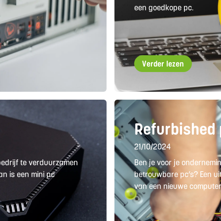
een goedkope pc.
Verder lezen
Refurbished 
21/10/2024
bedrijf te verduurzamen
Ben je voor je ondernemin
an is een mini pc
betrouwbare pc’s? Een ui
van een nieuwe computer