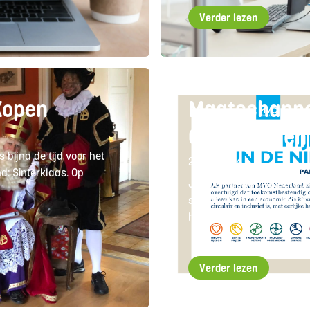
Verder lezen
Kopen
Maatschappe
Ondernemen
s bijna de tijd voor het
26/10/2024
nd: Sinterklaas. Op
Je hoort de term maatsc
steeds vaker. Maar wat is
hier aandacht aan te be
Verder lezen