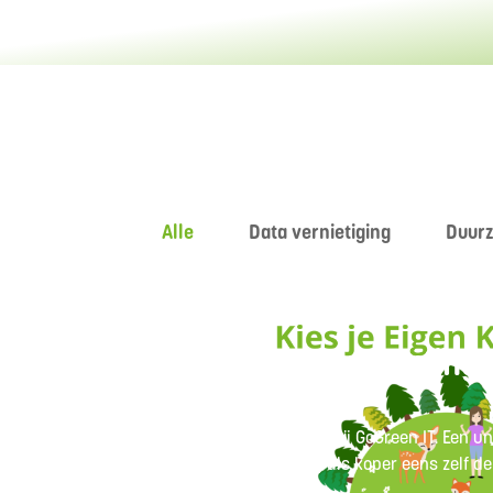
Alle
Data vernietiging
Duur
Kies je eigen korting 
17/11/2024
Kies je eigen korting bij GoGreen IT. Een u
Nederland. Waar jij als koper eens zelf d
Klinkt leuk!