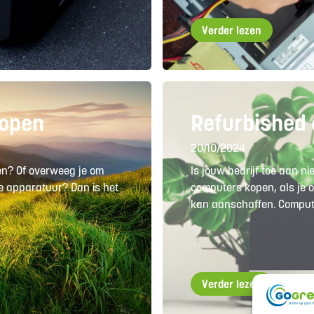
Verder lezen
Kopen
Refurbished
20/10/2024
en? Of overweeg je om
Is jouw bedrijf toe aan 
we apparatuur? Dan is het
computers kopen, als je o
kan aanschaffen. Compute
Verder lezen