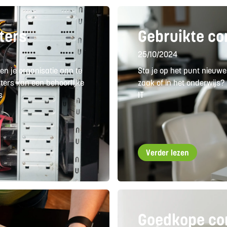
ters
Gebruikte c
25/10/2024
en je organisatie aan te
Sta je op het punt nieuw
ers kan een behoorlijke
zaak of in het onderwijs?
s
IT
Verder lezen
Goedkope co