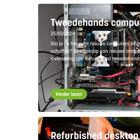
Tweedehands compu
25/10/2024
Sta je op het punt nieuwe computers binn
schaffen? De aankoop van nieuwe comput
investering zijn. Refurbished tweedehand
Verder lezen
Refurbished desktop