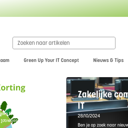
zaam
Green Up Your IT Concept
Nieuws & Tips
| GoGreen IT
Zakelijke co
IT
nieke formule in
28/10/2024
e touwtjes in handen hebt.
Ben je op zoek naar nie