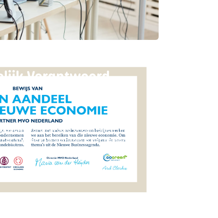
lijk Verantwoord
happelijk verantwoord ondernemen (mvo)
 het precies? En waarom is het belangrijk
steden?