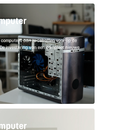
omputer
e computers aan te schaffen voor op de
 De investering van een compleet nieuwe
mputer