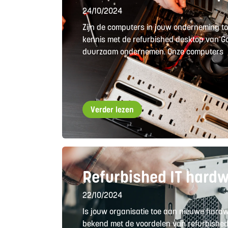
24/10/2024
Zijn de computers in jouw onderneming 
kennis met de refurbished desktop van Go
duurzaam ondernemen. Onze computers
Verder lezen
Refurbished IT hard
22/10/2024
Is jouw organisatie toe aan nieuwe hardw
bekend met de voordelen van refurbished 