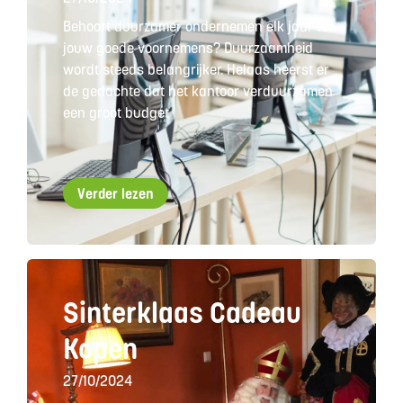
Behoort duurzamer ondernemen elk jaar tot
jouw goede voornemens? Duurzaamheid
wordt steeds belangrijker. Helaas heerst er
de gedachte dat het kantoor verduurzamen
een groot budget
Verder lezen
Sinterklaas Cadeau
Kopen
27/10/2024