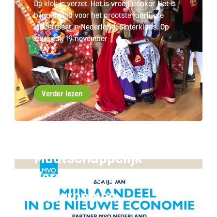
De klok is verzet. Het is vroeg donker. Het is
bijna de tijd voor het grootste jaarlijkse
kinderfeest in Nederland: Sinterklaas. Op
zaterdag 19 november
Verder lezen
Maatschappelijk
Verantwoord
Ondernemen
26/10/2024