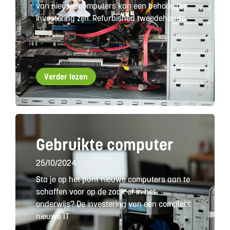
van nieuwe computers kan een behoorlijke
investering zijn. Refurbished tweedehands
Verder lezen
Gebruikte computer
25/10/2024
Sta je op het punt nieuwe computers aan te
schaffen voor op de zaak of in het
onderwijs? De investering van een compleet
nieuwe IT