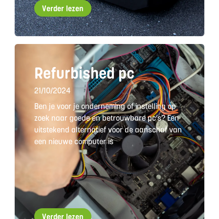
Verder lezen
Refurbished pc
21/10/2024
Ben je voor je onderneming of instelling op
zoek naar goede en betrouwbare pc’s? Een
uitstekend alternatief voor de aanschaf van
een nieuwe computer is
Verder lezen