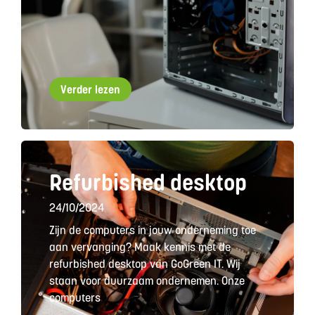
Verder lezen
Refurbished desktop
24/10/2024
Zijn de computers in jouw onderneming toe
aan vervanging? Maak kennis met de
refurbished desktop van GoGreen IT. Wij
staan voor duurzaam ondernemen. Onze
computers