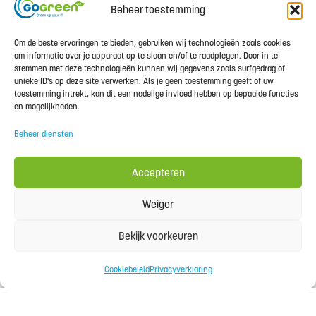
Beheer toestemming
Om de beste ervaringen te bieden, gebruiken wij technologieën zoals cookies
om informatie over je apparaat op te slaan en/of te raadplegen. Door in te
Refurbished
stemmen met deze technologieën kunnen wij gegevens zoals surfgedrag of
unieke ID's op deze site verwerken. Als je geen toestemming geeft of uw
computers
toestemming intrekt, kan dit een nadelige invloed hebben op bepaalde functies
en mogelijkheden.
20/10/2024
Beheer diensten
Is jouw bedrijf toe aan nieuwe computers?
Waarom zou je nieuwe computers kopen, als
Accepteren
je ook topkwaliteit refurbished computers
kan aanschaffen. Computers krijgen bij
Weiger
GoGreen
Bekijk voorkeuren
Cookiebeleid
Privacyverklaring
Verder lezen