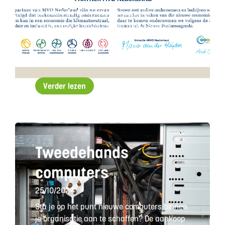
Je hoort de term maatschappelijk
verantwoord ondernemen (mvo) steeds
vaker. Maar wat is het precies? En waarom
is het belangrijk hier aandacht aan te
besteden?
Verder lezen
Tweedehands
computers
25/10/2024
Sta je op het punt nieuwe computers binnen
je organisatie aan te schaffen? De aankoop