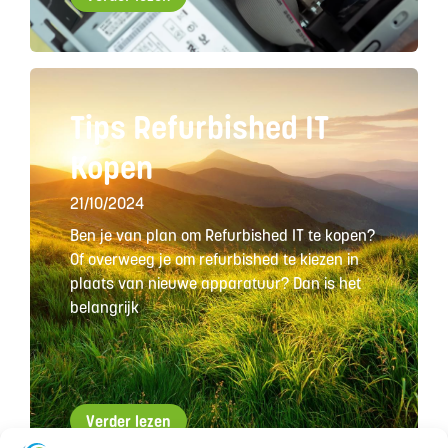
Tips Refurbished IT
Kopen
21/10/2024
Ben je van plan om Refurbished IT te kopen?
Of overweeg je om refurbished te kiezen in
plaats van nieuwe apparatuur? Dan is het
belangrijk
Verder lezen