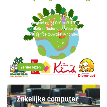
GoGreen IT
17/11/2024
Kies je eigen korting bij GoGreen IT. Een
unieke formule in Nederland. Waar jij als
koper eens zelf de touwtjes in handen hebt.
Klinkt leuk!
Verder lezen
Zakelijke computer